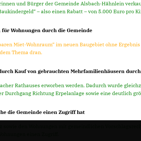
rinnen und Bürger der Gemeinde Alsbach-Hähnlein verkauf
Baukindergeld“ – also einen Rabatt – von 5.000 Euro pro K
n für Wohnungen durch die Gemeinde
baren Miet-Wohnraum“ im neuen Baugebiet ohne Ergebnis v
n dem Thema dran.
durch Kauf von gebrauchten Mehrfamilienhäusern durch
bacher Rathauses erworben werden. Dadurch wurde gleichze
er Durchgang Richtung Erpelanlage sowie eine deutlich grö
he die Gemeinde einen Zugriff hat
sowie den Wohnungen mit gemeindlichen Vorschlagsrechte
ohnungen einen Zugriff.